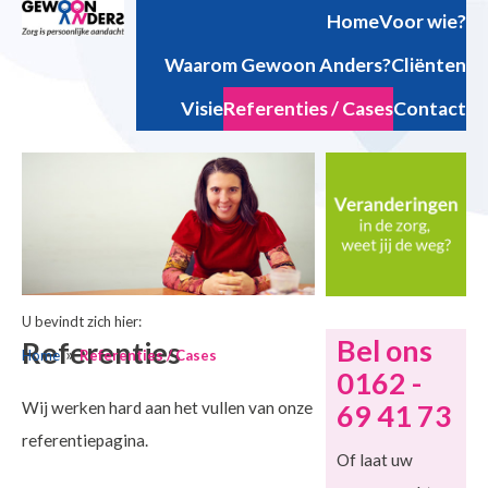
Home
Voor wie?
Waarom Gewoon Anders?
Cliënten
Visie
Referenties / Cases
Contact
U bevindt zich hier:
Bel ons
Referenties
Home
Referenties / Cases
0162 -
Wij werken hard aan het vullen van onze
69 41 73
referentiepagina.
Of laat uw